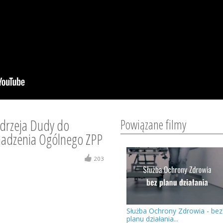
ndrzeja Dudy do
Powiązane filmy
madzenia Ogólnego ZPP
203
Służba Ochrony Zdrowia - bez
planu działania...