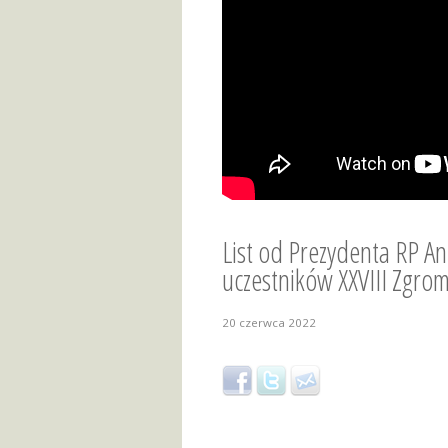
List od Prezydenta RP A
uczestników XXVIII Zgro
20 czerwca 2022