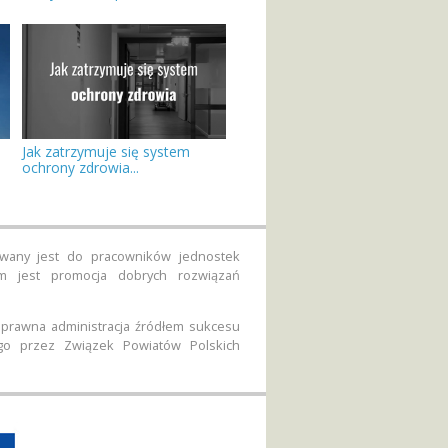
Jak zatrzymuje się system
ochrony zdrowia...
rowany jest do pracowników jednostek
em jest promocja dobrych rozwiązań
 sprawna administracja źródłem sukcesu
go przez Związek Powiatów Polskich